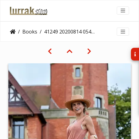
Books
41249 20200814 0544 533x800